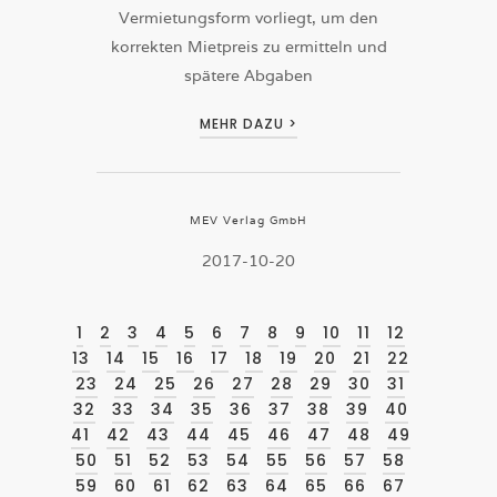
Vermietungsform vorliegt, um den
korrekten Mietpreis zu ermitteln und
spätere Abgaben
MEHR DAZU >
MEV Verlag GmbH
2017-10-20
1
2
3
4
5
6
7
8
9
10
11
12
13
14
15
16
17
18
19
20
21
22
23
24
25
26
27
28
29
30
31
32
33
34
35
36
37
38
39
40
41
42
43
44
45
46
47
48
49
50
51
52
53
54
55
56
57
58
59
60
61
62
63
64
65
66
67