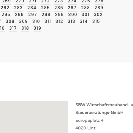
269
270
271
272
273
274
275
276
282
283
284
285
286
287
288
289
295
296
297
298
299
300
301
302
7
308
309
310
311
312
313
314
315
16
317
318
319
SBW
Wirtschaftstreuhand- 
Steuerberatungs-GmbH
Europaplatz 4
4020 Linz