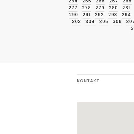
264
265
266
267
268
277
278
279
280
281
290
291
292
293
294
303
304
305
306
30
3
KONTAKT