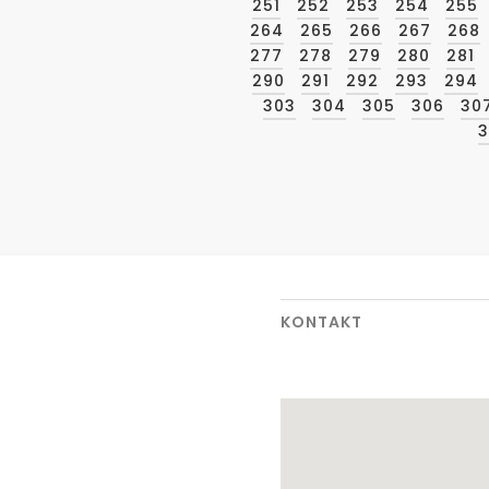
251
252
253
254
255
264
265
266
267
268
277
278
279
280
281
290
291
292
293
294
303
304
305
306
30
3
KONTAKT