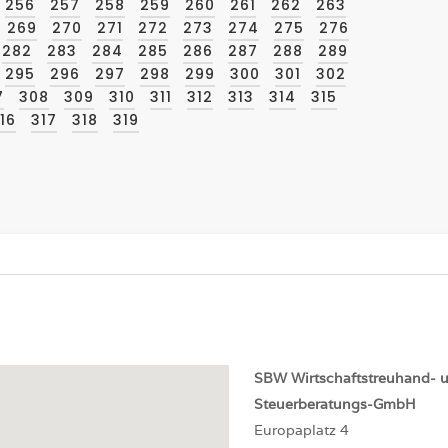
256
257
258
259
260
261
262
263
269
270
271
272
273
274
275
276
282
283
284
285
286
287
288
289
295
296
297
298
299
300
301
302
7
308
309
310
311
312
313
314
315
16
317
318
319
SBW
Wirtschaftstreuhand- 
Steuerberatungs-GmbH
Europaplatz 4