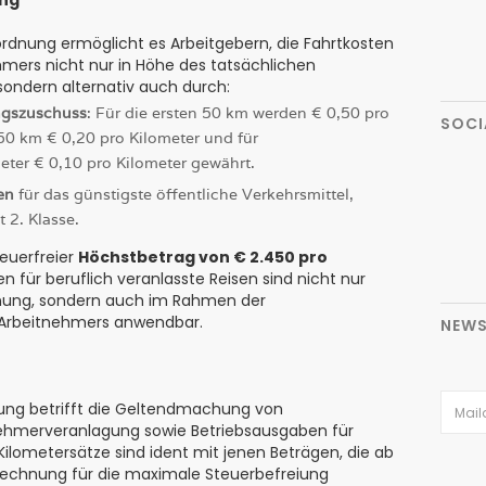
rdnung ermöglicht es Arbeitgebern, die Fahrtkosten
hmers nicht nur in Höhe des tatsächlichen
sondern alternativ auch durch:
ngszuschuss
: Für die ersten 50 km werden € 0,50 pro
SOCI
250 km € 0,20 pro Kilometer und für
ter € 0,10 pro Kilometer gewährt.
en
für das günstigste öffentliche Verkehrsmittel,
 2. Klasse.
teuerfreier
Höchstbetrag von € 2.450 pro
 für beruflich veranlasste Reisen sind nicht nur
hnung, sondern auch im Rahmen der
Arbeitnehmers anwendbar.
NEWS
ung betrifft die Geltendmachung von
ehmerveranlagung sowie Betriebsausgaben für
Kilometersätze sind ident mit jenen Beträgen, die ab
errechnung für die maximale Steuerbefreiung