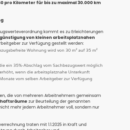
50 pro Kilometer für bis zu maximal 30.000 km
ng
zugswerteverordnung kommt es zu Erleichterungen
günstigung von kleinen arbeitsplatznahen
rbeitgeber zur Verfügung gestellt werden:
bezugsbefreite Wohnung wird von 30 m² auf 35 m²
 die ein 35%-Abschlag vom Sachbezugswert möglich
 erhöht, wenn die arbeitsplatznahe Unterkunft
Monate vom selben Arbeitgeber zur Verfügung
gen, die von mehreren Arbeitnehmern gemeinsam
haftsräume
zur Beurteilung der genannten
icht mehr jedem Arbeitnehmer voll, sondern nur
rrechnung traten mit 1.1.2025 in Kraft und