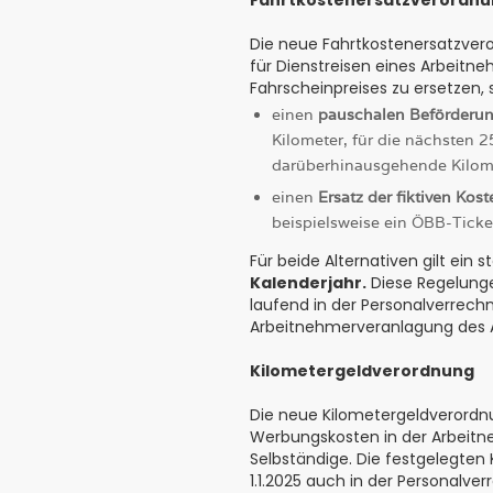
Die neue Fahrtkostenersatzvero
für Dienstreisen eines Arbeitne
Fahrscheinpreises zu ersetzen, 
einen
pauschalen Beförderu
Kilometer, für die nächsten 
darüberhinausgehende Kilome
einen
Ersatz der fiktiven Kost
beispielsweise ein ÖBB-Ticket
Für beide Alternativen gilt ein s
Kalenderjahr.
Diese Regelungen
laufend in der Personalverrec
Arbeitnehmerveranlagung des 
Kilometergeldverordnung
Die neue Kilometergeldverordn
Werbungskosten in der Arbeitn
Selbständige. Die festgelegten 
1.1.2025 auch in der Personalv